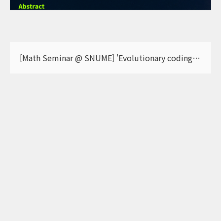
[Math Seminar @ SNUME] 'Evolutionary coding based AI agents for mathematics' - 최일규 교수(한국외국어대학교) 초청 강연