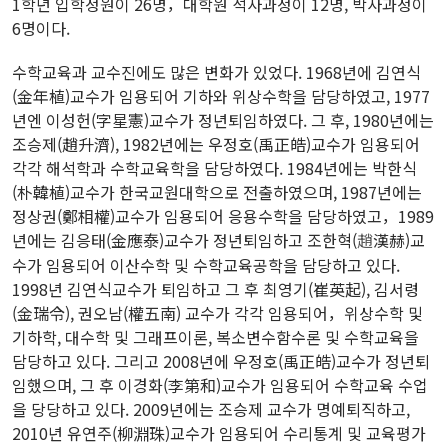
1학년 입학정원이 26명，대학원 석사과정이 12명, 박사과정이
6명이다.
수학교육과 교수진에도 많은 변화가 있었다. 1968년에 김연식
(金年植)교수가 임용되어 기하와 위상수학을 담당하였고, 1977
년엔 이성헌(字星憲)교수가 정년퇴임하였다. 그 후, 1980년에는
조승제(趙升濟), 1982년에는 우정호(禹正皓)교수가 임용되어
각각 해석학과 수학교육학을 담당하였다. 1984년에는 박한식
(朴韓植)교수가 한국교원대학으로 전출하였으며, 1987년에는
정상권(鄭相權)교수가 임용되어 응용수학을 담당하였고，1989
년에는 김응태(金應泰)교수가 정년퇴임하고 조한혁(
漢赫)교
趙
수가 임용되어 이산수학 및 수학교육공학을 담당하고 있다.
1998년 김연식교수가 퇴임하고 그 후 최영기(崔英起), 김서령
(金瑞令), 권오남(權五南) 교수가 각각 임용되어，위상수학 및
기하학, 대수학 및 그래프이론, 복소변수함수론 및 수학교육을
담당하고 있다. 그리고 2008년에 우정호(禹正皓)교수가 정년퇴
임했으며, 그 후 이경화(李第和)교수가 임용되어 수학교육 수업
을 당당하고 있다. 2009년에는 조승제 교수가 명예퇴직하고,
2010년 유연주(柳淵珠)교수가 임용되어 수리통계 및 교육평가