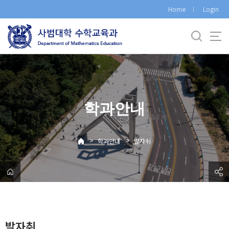
바
Home
Login
로
가
기
메
뉴
학과안내
>
>
학과안내
발자취
발자취