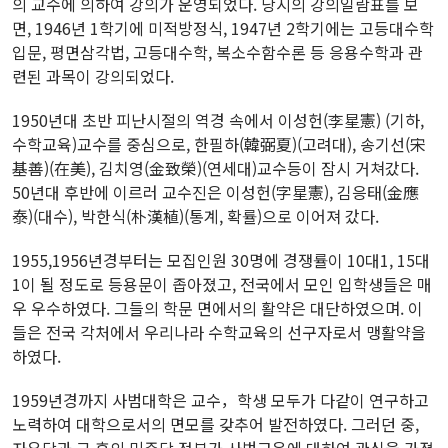
의 교수에 의하여 강의가 운영되었다. 당시의 강의일람표를 보
면, 1946년 1학기에 미적방정식, 1947년 2학기에는 고등대수학
입문, 평면삼각법, 고등대수학, 복소수함수론 등 응용수학과 관
련된 과목이 강의되었다.
1950년대 초반 피난시절의 역경 속에서 이성헌(李星憲) (기하,
수학교육)교수를 중심으로, 한필하(韓弼夏)(고려대), 송기선(宋
基善)(在美), 김치영(金致榮)(연세대)교수등이 잠시 거쳐갔다.
50년대 후반에 이르러 교수진은 이성헌(字星憲), 김응태(金應
泰)(대수), 박한식(朴漢植)(통계, 확률)으로 이어져 갔다.
1955,1956년경부터는 모집인원 30명에 경쟁률이 10대1, 15대
1이 될 정도로 등용문이 좁아졌고, 전국에서 모인 입학생들은 매
우 우수하였다. 그들의 학문 면에서의 활약은 대단하였으며. 이
들은 전국 각처에서 우리나라 수학교육의 선구자로서 맹활약을
하였다.
1959년경까지 사범대학은 교수，학생 모두가 다같이 연구하고
노력하여 대학으로서의 면모를 갖추어 발전하였다. 그러던 중,