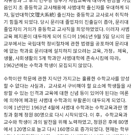
자유당과 그 후의 민주당 정부가 사범교육에 대하여 관심을 가졌
음인지 초 중등학교 교사채용에 사범대학 출신자를 우대하게 되
자, 일반대학(文理大系統) 출신자는 중등학교 교사로서 취직하
기 힘들게 되었다. 당시 문리대 졸업자의 진출길이 좁아, 문리대
졸업자의 거의가 중등학교 교사직을 희망하였었다. 이러자 사범
교육 폐지론이 대두하게 되어 드디어 1961년 9월 5일 당시의 문
교부에서는 국립대학 정비절차에 관한 법령을 공포하여 문리대
에 없는 학과로 문리대에 설치하지 않으려는 교육, 가정，체육,
생물, 사회생활의 5개 학과만 사범대학에 존속시킴에 따라，
1962년에는 수학과 학생이 모집되지 않았다.
수학이란 학문에 관한 지식만 가지고는 훌륭한 수학교사를 양성
할 수 없다는 사실과，교사로서 구비해야 할 요소에 학생들을 사
랑할 수 있는 인격과 교육에 대한 신념 등이 있어야 된다는 여론
에 의하여 폐과된 사범대 수학과의 부활론이 대두되게 되었다.
이에 1년만인 1963년 4월에 사범대 수학과는 수학교육과란 명
칭과 함께 정원 80명으로 다시 시작되었다. 이 후，수학교육과
교수와 학생이 과의 발전을 위해 노력하였고, 정원은 후에 80명
에서 120명으로 늘고 다시 160명으로 증가되었다. 현재는 학부