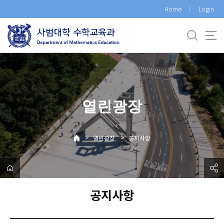
바
Home
Login
로
가
기
메
뉴
열린광장
>
>
열린광장
공지사항
공지사항